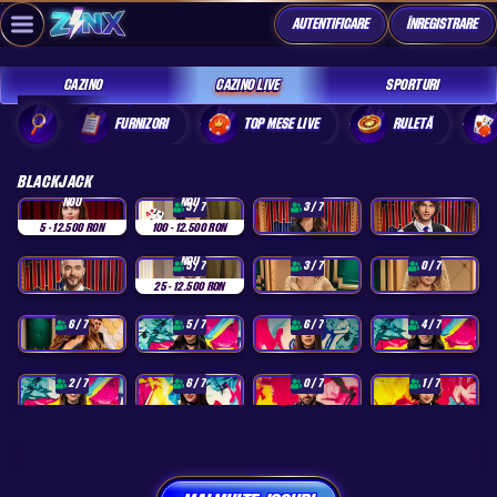
AUTENTIFICARE
ÎNREGISTRARE
CAZINO
CAZINO LIVE
SPORTURI
FURNIZORI
TOP MESE LIVE
RULETĂ
BLACKJACK
NOU
NOU
3 / 7
3 / 7
Bucharest Infinite Free Bet Blackjack
Bucharest Blackjack A
Romanian Blackjack 1
Romanian Blackjack 2
5
- 12.500
RON
100
- 12.500
RON
NOU
5 / 7
3 / 7
0 / 7
Romanian Blackjack 3
Bucharest Blackjack B
VIP Blackjack 7 - Emerald
VIP Blackjack 8 - Emerald
25
- 12.500
RON
6 / 7
5 / 7
6 / 7
4 / 7
Blackjack 12
Blackjack 22 - Azure
Blackjack 23 - Azure
Blackjack 24 - Azure
2 / 7
6 / 7
0 / 7
1 / 7
Blackjack 25 - Azure
Blackjack 26 - Azure
Blackjack 30 - Azure
Blackjack 32 - Azure
3 / 7
0 / 7
1 / 7
2 / 7
Blackjack 33 - The Club
Blackjack 34 - The Club
Blackjack 35 - The Club
Blackjack 36 - The Club
NOU